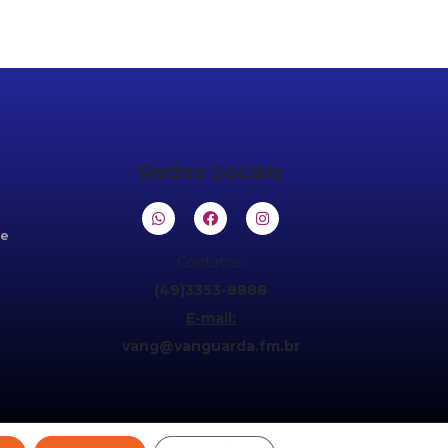
Redes Sociais
de
Contatos:
(49)3353-8888
E-mail:
vang@vanguarda.fm.br