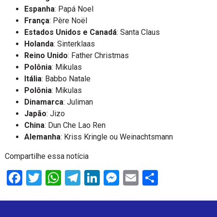
Espanha
: Papá Noel
França
: Père Noël
Estados Unidos e Canadá
: Santa Claus
Holanda
: Sinterklaas
Reino Unido
: Father Christmas
Polônia
: Mikulas
Itália
: Babbo Natale
Polônia
: Mikulas
Dinamarca
: Juliman
Japão
: Jizo
China
: Dun Che Lao Ren
Alemanha
: Kriss Kringle ou Weinachtsmann
Compartilhe essa notícia
Facebook
Twitter
WhatsApp
Telegram
LinkedIn
Messenger
Email
Share