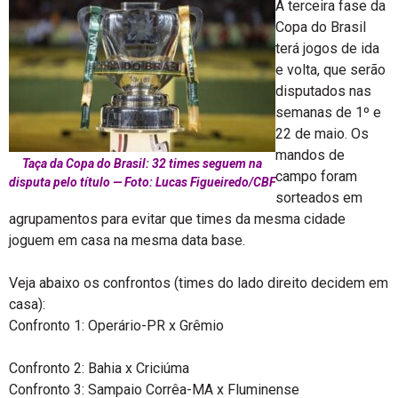
A terceira fase da
Copa do Brasil
terá jogos de ida
e volta, que serão
disputados nas
semanas de 1º e
22 de maio. Os
mandos de
Taça da Copa do Brasil: 32 times seguem na
campo foram
disputa pelo título — Foto: Lucas Figueiredo/CBF
sorteados em
agrupamentos para evitar que times da mesma cidade
joguem em casa na mesma data base.
Veja abaixo os confrontos (times do lado direito decidem em
casa):
Confronto 1: Operário-PR x Grêmio
Confronto 2: Bahia x Criciúma
Confronto 3: Sampaio Corrêa-MA x Fluminense