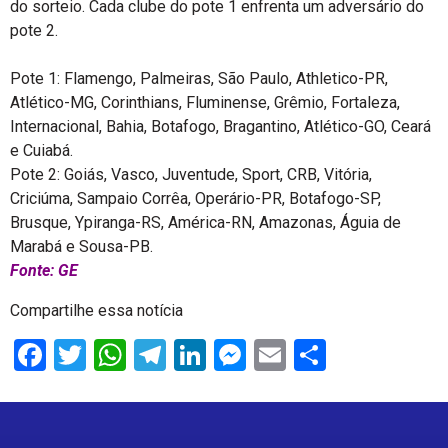
do sorteio. Cada clube do pote 1 enfrenta um adversário do
pote 2.
Pote 1: Flamengo, Palmeiras, São Paulo, Athletico-PR,
Atlético-MG, Corinthians, Fluminense, Grêmio, Fortaleza,
Internacional, Bahia, Botafogo, Bragantino, Atlético-GO, Ceará
e Cuiabá.
Pote 2: Goiás, Vasco, Juventude, Sport, CRB, Vitória,
Criciúma, Sampaio Corrêa, Operário-PR, Botafogo-SP,
Brusque, Ypiranga-RS, América-RN, Amazonas, Águia de
Marabá e Sousa-PB.
Fonte: GE
Compartilhe essa notícia
Facebook
Twitter
WhatsApp
Telegram
LinkedIn
Messenger
Email
Share