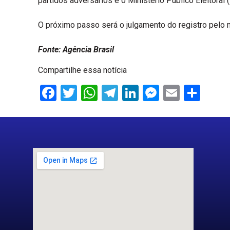
partidos adversários e o Ministério Público Eleitor
O próximo passo será o julgamento do registro pelo m
Fonte: Agência Brasil
Compartilhe essa notícia
Facebook
Twitter
WhatsApp
Telegram
LinkedIn
Messenge
Email
Sha