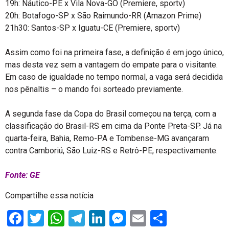
19h: Náutico-PE x Vila Nova-GO (Premiere, sportv)
20h: Botafogo-SP x São Raimundo-RR (Amazon Prime)
21h30: Santos-SP x Iguatu-CE (Premiere, sportv)
Assim como foi na primeira fase, a definição é em jogo único,
mas desta vez sem a vantagem do empate para o visitante.
Em caso de igualdade no tempo normal, a vaga será decidida
nos pênaltis – o mando foi sorteado previamente.
A segunda fase da Copa do Brasil começou na terça, com a
classificação do Brasil-RS em cima da Ponte Preta-SP. Já na
quarta-feira, Bahia, Remo-PA e Tombense-MG avançaram
contra Camboriú, São Luiz-RS e Retrô-PE, respectivamente.
Fonte: GE
Compartilhe essa notícia
Facebook
Twitter
WhatsApp
Telegram
LinkedIn
Messenger
Email
Share