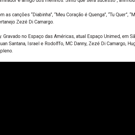
dmirador e amigo dos meninos. Sinto que será sucesso”, afirmou
 com as canções “Diabinha”, “Meu Coração é Quenga”, “Tu Quer”, “
ertanejo Zezé Di Camargo.
rry. Gravado no Espaço das Américas, atual Espaço Unimed, em S
Luan Santana, Israel e Rodolffo, MC Danny, Zezé Di Camargo, H
pleno.