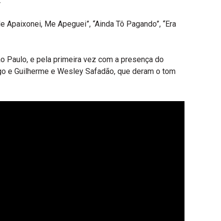
.
Me Apaixonei, Me Apeguei”, “Ainda Tô Pagando”, “Era
ão Paulo, e pela primeira vez com a presença do
ugo e Guilherme e Wesley Safadão, que deram o tom