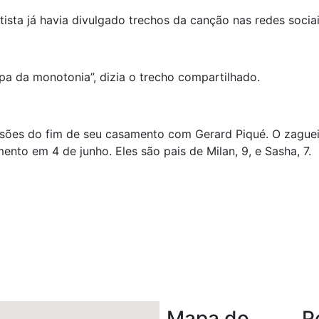
ista já havia divulgado trechos da canção nas redes sociai
lpa da monotonia”, dizia o trecho compartilhado.
sões do fim de seu casamento com Gerard Piqué. O zaguei
ento em 4 de junho. Eles são pais de Milan, 9, e Sasha, 7.
nger
il
hare
Mapa do
P