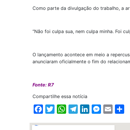
Como parte da divulgação do trabalho, a art
“Não foi culpa sua, nem culpa minha. Foi cu
O lançamento acontece em meio a repercus
anunciaram oficialmente o fim do relacionam
Fonte: R7
Compartilhe essa notícia
Facebook
Twitter
WhatsApp
Telegram
LinkedIn
Messe
Ema
S