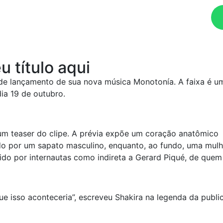
Ouça agora!
u título aqui
de lançamento de sua nova música Monotonía. A faixa é um
ia 19 de outubro.
o um teaser do clipe. A prévia expõe um coração anatômico
o por um sapato masculino, enquanto, ao fundo, uma mulh
dido por internautas como indireta a Gerard Piqué, de que
e isso aconteceria”, escreveu Shakira na legenda da publi