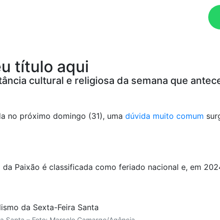
Ouça agora!
u título aqui
rtância cultural e religiosa da semana que ante
a no próximo domingo (31), uma
dúvida muito comum
surg
ira da Paixão é classificada como feriado nacional e, em 20
a Santa – Foto: Marcelo Camargo/Agência