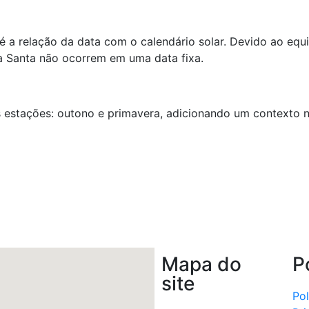
é a relação da data com o calendário solar. Devido ao equ
a Santa não ocorrem em uma data fixa.
stações: outono e primavera, adicionando um contexto nat
nger
il
hare
Mapa do
P
site
Pol