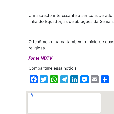
Um aspecto interessante a ser considerado 
linha do Equador, as celebrações da Seman
O fenômeno marca também o início de duas e
religiosa.
Fonte NDTV
Compartilhe essa notícia
Facebook
Twitter
WhatsApp
Telegram
LinkedIn
Messe
Ema
S