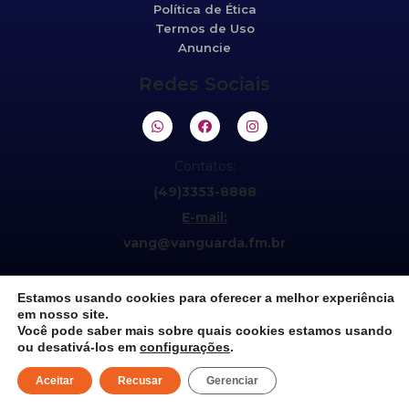
Política de Ética
Termos de Uso
Anuncie
Redes Sociais
Contatos:
(49)3353-8888
E-mail:
vang@vanguarda.fm.br
Estamos usando cookies para oferecer a melhor experiência
em nosso site.
Você pode saber mais sobre quais cookies estamos usando
ou desativá-los em
configurações
.
©2021 Vanguarda 95,5fm. Todos os direitos reservados.
Aceitar
Recusar
Gerenciar