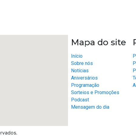
r
re
Mapa do site
Início
P
Sobre nós
P
Notícias
P
Aniversários
T
Programação
A
Sorteios e Promoções
Podcast
Mensagem do dia
ervados.