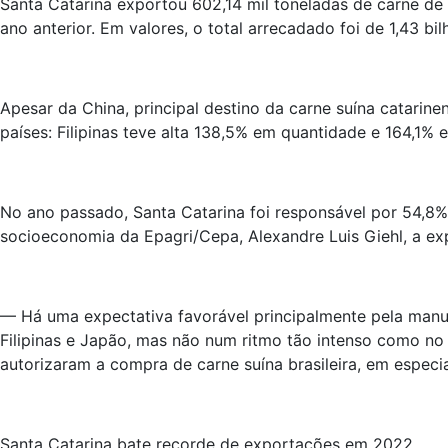
Santa Catarina exportou 602,14 mil toneladas de carne de
ano anterior. Em valores, o total arrecadado foi de 1,43 b
Apesar da China, principal destino da carne suína catarin
países: Filipinas teve alta 138,5% em quantidade e 164,1% 
No ano passado, Santa Catarina foi responsável por 54,8%
socioeconomia da Epagri/Cepa, Alexandre Luis Giehl, a exp
— Há uma expectativa favorável principalmente pela man
Filipinas e Japão, mas não num ritmo tão intenso como n
autorizaram a compra de carne suína brasileira, em especia
Santa Catarina bate recorde de exportações em 2022