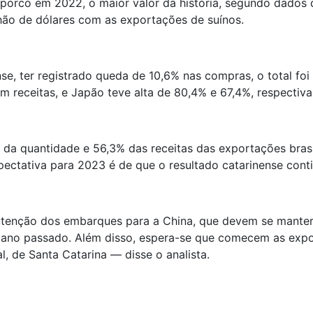
 porco em 2022, o maior valor da história, segundo dados 
ilhão de dólares com as exportações de suínos.
ense, ter registrado queda de 10,6% nas compras, o total 
em receitas, e Japão teve alta de 80,4% e 67,4%, respectiv
 da quantidade e 56,3% das receitas das exportações brasi
ectativa para 2023 é de que o resultado catarinense conti
utenção dos embarques para a China, que devem se mante
o ano passado. Além disso, espera-se que comecem as exp
l, de Santa Catarina — disse o analista.