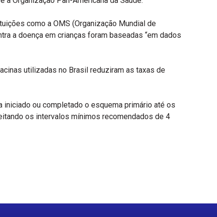
 e a Organização Pan-Americana da Saúde.
stituições como a OMS (Organização Mundial de
ontra a doença em crianças foram baseadas “em dados
inas utilizadas no Brasil reduziram as taxas de
a iniciado ou completado o esquema primário até os
speitando os intervalos mínimos recomendados de 4