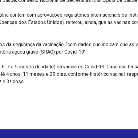
e Saúde, Conselho Nacional de Secretarias Municipais de Saúde
tária contam com aprovações regulatórias internacionais de in
Doenças dos Estados Unidos), reiterou, ainda, que as vacinas c
s da segurança da vacinação, “com dados que indicam que as vac
atória aguda grave (SRAG) por Covid-19″.
6, 7 e 9 meses de idade) da vacina de Covid-19. Caso não tenh
até 4 anos, 11 meses e 29 dias, conforme histórico vacinal, re
ª e 3ª dose.
r
re