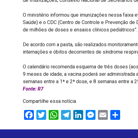
de Imunizações, Conselho Nacional de Secretários d
O ministério informou que imunizações nessa faixa e
Saúde) e o CDC (Centro de Controle e Prevenção de 
de milhões de doses e ensaios clínicos pediátricos”.
De acordo com a pasta, são realizados monitoramento
internações e óbitos decorrentes de síndrome respir
O calendário recomenda esquema de três doses (aos 
9 meses de idade, a vacina poderá ser administrada 
semanas entre a 1ª e 2ª dose, e 8 semanas entre a 2
Fonte: R7
Compartilhe essa notícia
Facebook
Twitter
WhatsApp
Telegram
LinkedIn
Messenge
Email
Sha