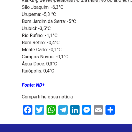
Ranking de temperaturas no dia mais frio do ano em 
São Joaquim: -6,3°C
Urupema: -5,3 °C
Bom Jardim da Serra: -5°C
Urubici: -3,5°C
Rio Rufino: -1,1°C
Bom Retiro: -0,4°C
Monte Carlo: -0,1°C
Campos Novos: -0,1°C
Água Doce: 0,3°C
Itaiópolis: 0,4°C
Fonte: ND+
Compartilhe essa notícia
Facebook
Twitter
WhatsApp
Telegram
LinkedIn
Messenge
Email
Sha