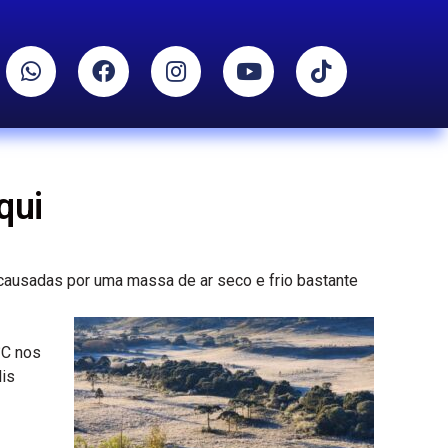
qui
 causadas por uma massa de ar seco e frio bastante
°C nos
lis