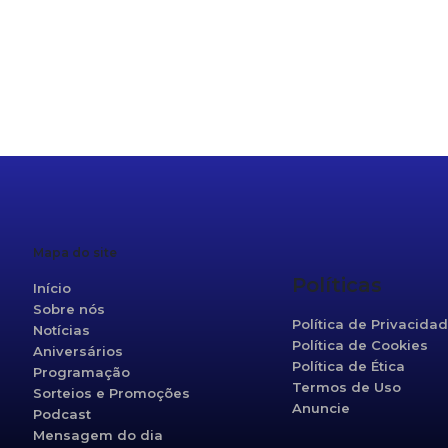
r
re
Mapa do site
Políticas
Início
Sobre nós
Política de Privacida
Notícias
Política de Cookies
Aniversários
Política de Ética
Programação
Termos de Uso
Sorteios e Promoções
Anuncie
Podcast
Mensagem do dia