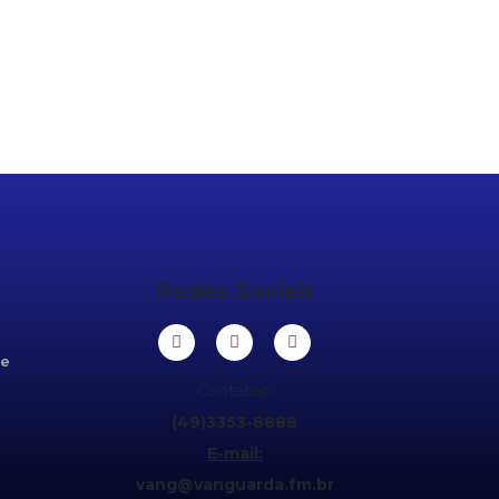
Redes Sociais
de
Contatos:
(49)3353-8888
E-mail:
vang@vanguarda.fm.br