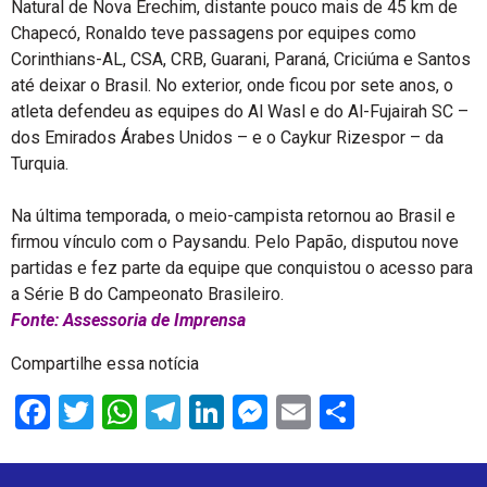
Natural de Nova Erechim, distante pouco mais de 45 km de
Chapecó, Ronaldo teve passagens por equipes como
Corinthians-AL, CSA, CRB, Guarani, Paraná, Criciúma e Santos
até deixar o Brasil. No exterior, onde ficou por sete anos, o
atleta defendeu as equipes do Al Wasl e do Al-Fujairah SC –
dos Emirados Árabes Unidos – e o Caykur Rizespor – da
Turquia.
Na última temporada, o meio-campista retornou ao Brasil e
firmou vínculo com o Paysandu. Pelo Papão, disputou nove
partidas e fez parte da equipe que conquistou o acesso para
a Série B do Campeonato Brasileiro.
Fonte: Assessoria de Imprensa
Compartilhe essa notícia
Facebook
Twitter
WhatsApp
Telegram
LinkedIn
Messenger
Email
Share