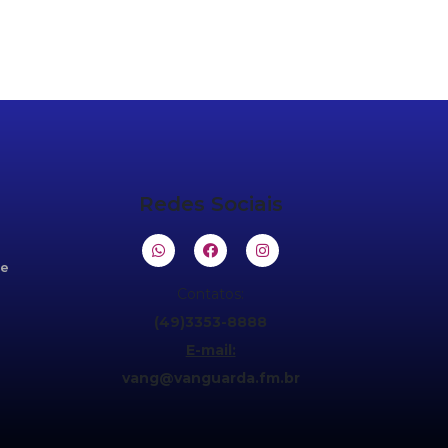
Redes Sociais
de
Contatos:
(49)3353-8888
E-mail:
vang@vanguarda.fm.br