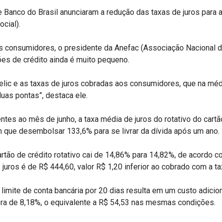
 e Banco do Brasil anunciaram a redução das taxas de juros para
cial).
s consumidores, o presidente da Anefac (Associação Nacional d
ões de crédito ainda é muito pequeno.
elic e as taxas de juros cobradas aos consumidores, que na méd
uas pontas”, destaca ele.
tes ao mês de junho, a taxa média de juros do rotativo do cart
que desembolsar 133,6% para se livrar da dívida após um ano.
artão de crédito rotativo cai de 14,86% para 14,82%, de acordo 
juros é de R$ 444,60, valor R$ 1,20 inferior ao cobrado com a tax
limite de conta bancária por 20 dias resulta em um custo adici
 era de 8,18%, o equivalente a R$ 54,53 nas mesmas condições.