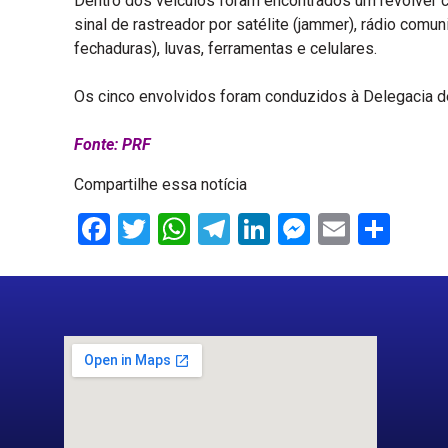
Dentro dos veículos foram encontrados um revólver 
sinal de rastreador por satélite (jammer), rádio com
fechaduras), luvas, ferramentas e celulares.
Os cinco envolvidos foram conduzidos à Delegacia de
Fonte: PRF
Compartilhe essa notícia
Facebook
Twitter
WhatsApp
Telegram
LinkedIn
Messenge
Email
Sha