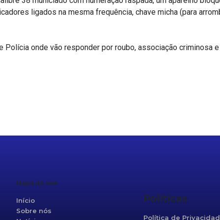
calibre 38 municiado com numeração raspada, um aparelho bloq
unicadores ligados na mesma frequência, chave micha (para arrom
 Polícia onde vão responder por roubo, associação criminosa e 
r
re
Mapa do site
Políticas
Início
Sobre nós
Política de Privacida