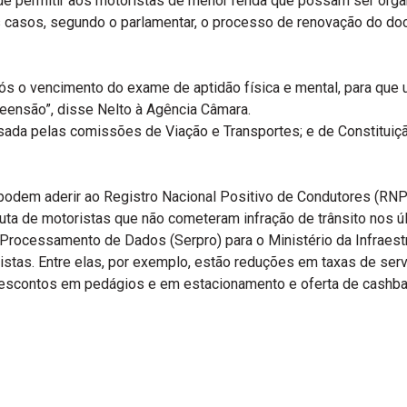
de permitir aos motoristas de menor renda que possam ser orga
s casos, segundo o parlamentar, o processo de renovação do d
ós o vencimento do exame de aptidão física e mental, para que
eensão”, disse Nelto à Agência Câmara.
isada pelas comissões de Viação e Transportes; e de Constituiçã
 podem aderir ao Registro Nacional Positivo de Condutores (R
duta de motoristas que não cometeram infração de trânsito nos 
 Processamento de Dados (Serpro) para o Ministério da Infraes
stas. Entre elas, por exemplo, estão reduções em taxas de serv
 descontos em pedágios e em estacionamento e oferta de cashba