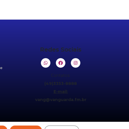
Redes Sociais
de
Contatos:
(49)3353-8888
E-mail:
vang@vanguarda.fm.br