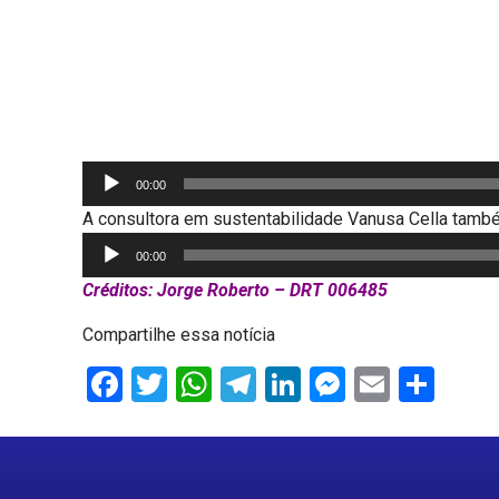
áudio
00:00
A consultora em sustentabilidade Vanusa Cella também
Tocador
00:00
de
Créditos: Jorge Roberto – DRT 006485
áudio
Compartilhe essa notícia
Facebook
Twitter
WhatsApp
Telegram
LinkedIn
Messenge
Email
Sha