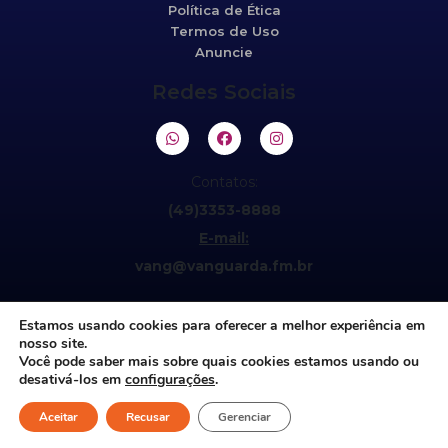
Política de Ética
Termos de Uso
Anuncie
Redes Sociais
Contatos:
(49)3353-8888
E-mail:
vang@vanguarda.fm.br
Estamos usando cookies para oferecer a melhor experiência em
nosso site.
Você pode saber mais sobre quais cookies estamos usando ou
desativá-los em
configurações
.
Aceitar
©2021 Vanguarda 95,5fm. Todos os direitos reservados.
Recusar
Gerenciar