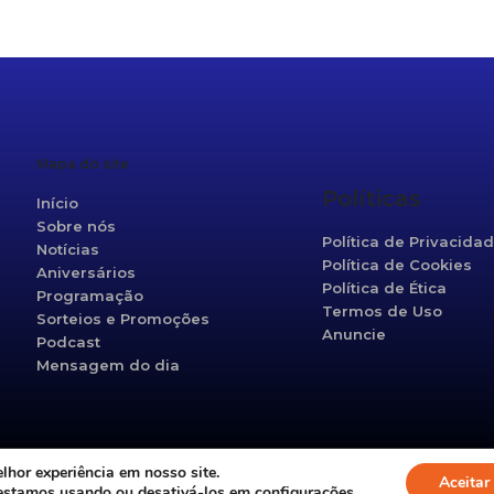
r
re
Mapa do site
Políticas
Início
Sobre nós
Política de Privacida
Notícias
Política de Cookies
Aniversários
Política de Ética
Programação
Termos de Uso
Sorteios e Promoções
Anuncie
Podcast
Mensagem do dia
hor experiência em nosso site.
©2021 Vanguarda 95,5fm. Todos os direitos reservados.
Aceitar
 estamos usando ou desativá-los em
configurações
.