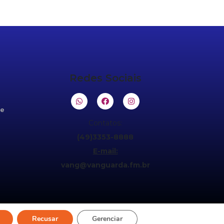
Redes Sociais
de
Contatos:
(49)3353-8888
E-mail:
vang@vanguarda.fm.br
Recusar
Gerenciar