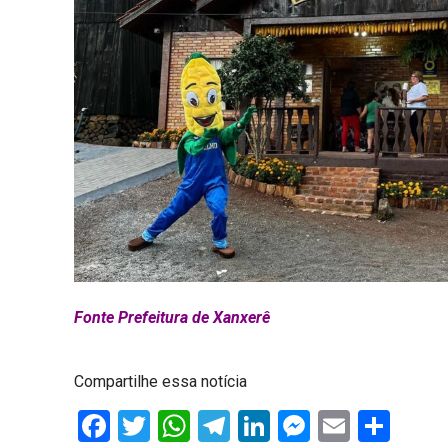
Fonte Prefeitura de Xanxerê
Compartilhe essa notícia
Facebook
Twitter
WhatsApp
Telegram
LinkedIn
Messenge
Email
Sha