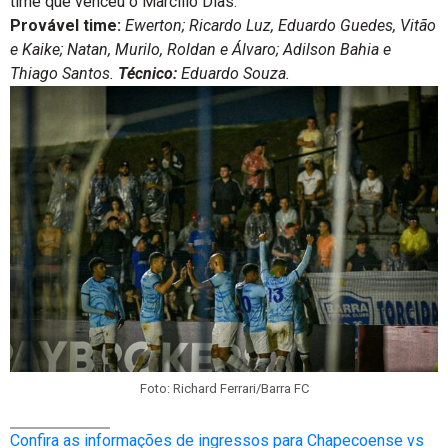
time que venceu o Marcílio Dias.
Provável time:
Ewerton; Ricardo Luz, Eduardo Guedes, Vitão
e Kaike; Natan, Murilo, Roldan e Álvaro; Adilson Bahia e
Thiago Santos.
Técnico:
Eduardo Souza.
Foto: Richard Ferrari/Barra FC
Confira as informações de ingressos para Chapecoense vs