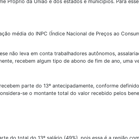
 Próprio da União e dos estados e municípios. Para esses 
riação média do INPC (Índice Nacional de Preços ao Consum
ese não leva em conta trabalhadores autônomos, assalariad
mente, recebem algum tipo de abono de fim de ano, uma ve
 recebem parte do 13º antecipadamente, conforme definido
nsidera-se o montante total do valor recebido pelos bene
e do total do 13º salário (49%), pois essa é a região co