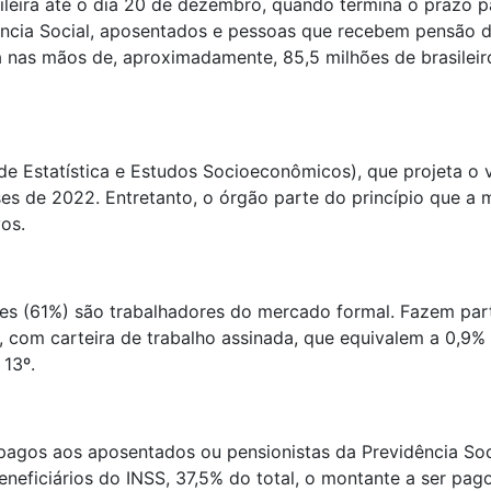
leira até o dia 20 de dezembro, quando termina o prazo p
ência Social, aposentados e pessoas que recebem pensão d
rá nas mãos de, aproximadamente, 85,5 milhões de brasilei
de Estatística e Estudos Socioeconômicos), que projeta o 
s de 2022. Entretanto, o órgão parte do princípio que a m
os.
lhões (61%) são trabalhadores do mercado formal. Fazem p
 com carteira de trabalho assinada, que equivalem a 0,9% d
 13º.
pagos aos aposentados ou pensionistas da Previdência Socia
eficiários do INSS, 37,5% do total, o montante a ser pago