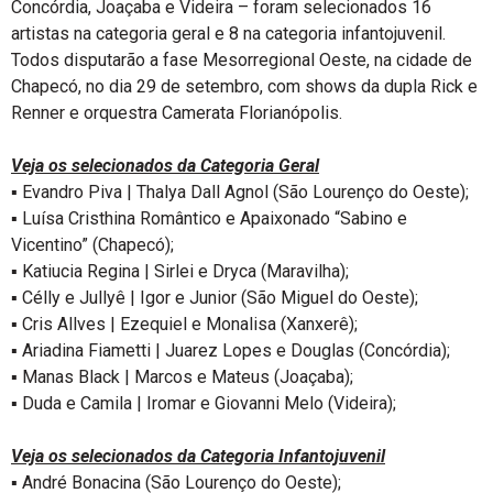
Concórdia, Joaçaba e Videira – foram selecionados 16
artistas na categoria geral e 8 na categoria infantojuvenil.
Todos disputarão a fase Mesorregional Oeste, na cidade de
Chapecó, no dia 29 de setembro, com shows da dupla Rick e
Renner e orquestra Camerata Florianópolis.
Veja os selecionados da Categoria Geral
▪ Evandro Piva | Thalya Dall Agnol (São Lourenço do Oeste);
▪ Luísa Cristhina Romântico e Apaixonado “Sabino e
Vicentino” (Chapecó);
▪ Katiucia Regina | Sirlei e Dryca (Maravilha);
▪ Célly e Jullyê | Igor e Junior (São Miguel do Oeste);
▪ Cris Allves | Ezequiel e Monalisa (Xanxerê);
▪ Ariadina Fiametti | Juarez Lopes e Douglas (Concórdia);
▪ Manas Black | Marcos e Mateus (Joaçaba);
▪ Duda e Camila | Iromar e Giovanni Melo (Videira);
Veja os selecionados da Categoria Infantojuvenil
▪ André Bonacina (São Lourenço do Oeste);