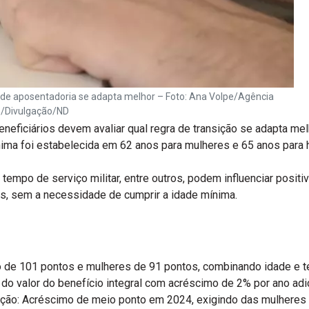
o de aposentadoria se adapta melhor – Foto: Ana Volpe/Agência
/Divulgação/ND
eneficiários devem avaliar qual regra de transição se adapta m
nima foi estabelecida em 62 anos para mulheres e 65 anos para h
s, tempo de serviço militar, entre outros, podem influenciar posi
es, sem a necessidade de cumprir a idade mínima.
o de 101 pontos e mulheres de 91 pontos, combinando idade e t
do valor do benefício integral com acréscimo de 2% por ano adic
uição: Acréscimo de meio ponto em 2024, exigindo das mulhere