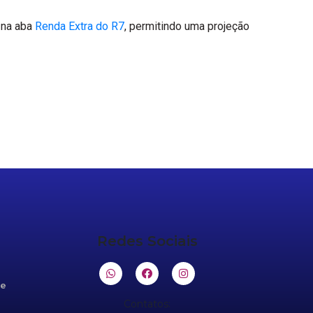
l na aba
Renda Extra do R7
, permitindo uma projeção
Redes Sociais
de
Contatos: