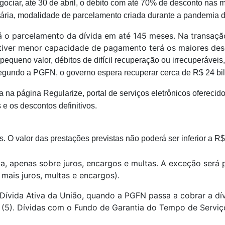
gociar, até 30 de abril, o débito com até 70% de desconto nas 
butária, modalidade de parcelamento criada durante a pandemia 
o parcelamento da dívida em até 145 meses. Na transação
iver menor capacidade de pagamento terá os maiores des
e pequeno valor, débitos de difícil recuperação ou irrecuperáve
 Segundo a PGFN, o governo espera recuperar cerca de R$ 24 b
na página Regularize, portal de serviços eletrônicos oferecid
 e os descontos definitivos.
. O valor das prestações previstas não poderá ser inferior a 
ida, apenas sobre juros, encargos e multas. A exceção será
 mais juros, multas e encargos).
ívida Ativa da União, quando a PGFN passa a cobrar a dívi
ra (5). Dívidas com o Fundo de Garantia do Tempo de Servi