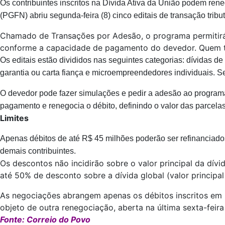
Os contribuintes inscritos na Dívida Ativa da União podem rene
(PGFN) abriu segunda-feira (8) cinco editais de transação tri
Chamado de Transações por Adesão, o programa permitirá 
conforme a capacidade de pagamento do devedor. Quem t
Os editais estão divididos nas seguintes categorias: dívidas d
garantia ou carta fiança e microempreendedores individuais.
O devedor pode fazer simulações e pedir a adesão ao programa 
pagamento e renegocia o débito, definindo o valor das parcelas
Limites
Apenas débitos de até R$ 45 milhões poderão ser refinanciados
demais contribuintes.
Os descontos não incidirão sobre o valor principal da dív
até 50% de desconto sobre a dívida global (valor principal
As negociações abrangem apenas os débitos inscritos em D
objeto de outra renegociação, aberta na última sexta-fei
Fonte: Correio do Povo