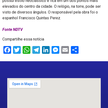
possui estilo neoclássico e fica em um dos pontos mais
elevados do centro da cidade. O relógio, na torre, pode ser
visto de diversos ângulos. O responsável pela obra foi o
espanhol Francisco Quintas Perez.
Fonte NDTV
Compartilhe essa notícia
Facebook
Twitter
WhatsApp
Telegram
LinkedIn
Messenger
Email
Share