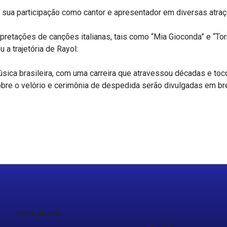
 sua participação como cantor e apresentador em diversas atraçõ
rpretações de canções italianas, tais como “Mia Gioconda” e “T
a trajetória de Rayol:
úsica brasileira, com uma carreira que atravessou décadas e toc
bre o velório e cerimônia de despedida serão divulgadas em br
r
re
Mapa do site