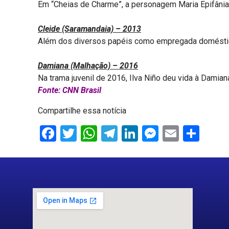
Em “Cheias de Charme”, a personagem Maria Epifânia
Cleide (Saramandaia) – 2013
Além dos diversos papéis como empregada doméstica,
Damiana (Malhação) – 2016
Na trama juvenil de 2016, Ilva Niño deu vida à Damian
Fonte: CNN Brasil
Compartilhe essa notícia
Facebook
Twitter
WhatsApp
Telegram
LinkedIn
Messenge
Email
Sha