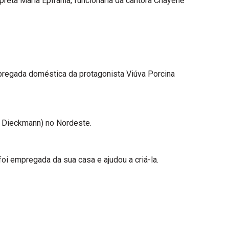
preta Maria Epifânia, funcionária da cantora Chayene
mpregada doméstica da protagonista Viúva Porcina
a Dieckmann) no Nordeste.
foi empregada da sua casa e ajudou a criá-la.