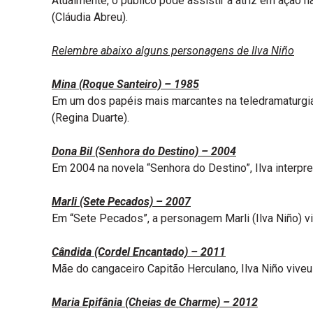
Atualmente, o público pode assistir à atriz em ação n
(Cláudia Abreu).
Relembre abaixo alguns personagens de Ilva Niño
Mina (Roque Santeiro) – 1985
Em um dos papéis mais marcantes na teledramaturgia 
(Regina Duarte).
Dona Bil (Senhora do Destino) – 2004
Em 2004 na novela “Senhora do Destino”, Ilva interp
Marli (Sete Pecados) – 2007
Em “Sete Pecados”, a personagem Marli (Ilva Niño) viv
Cândida (Cordel Encantado) – 2011
Mãe do cangaceiro Capitão Herculano, Ilva Niño viveu
Maria Epifânia (Cheias de Charme) – 2012