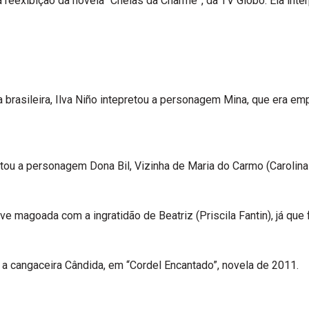
a reexibição da novela “Cheias da Charme”, da TV Globo. Ela inter
brasileira, Ilva Niño intepretou a personagem Mina, que era e
retou a personagem Dona Bil, Vizinha de Maria do Carmo (Carolin
e magoada com a ingratidão de Beatriz (Priscila Fantin), já que 
 a cangaceira Cândida, em “Cordel Encantado”, novela de 2011.