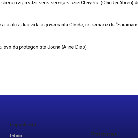
 chegou a prestar seus serviços para Chayene (Cláudia Abreu) 
 a atriz deu vida à governanta Cleide, no remake de “Saramand
a, avó da protagonista Joana (Aline Dias).
r
re
Mapa do site
Políticas
Início