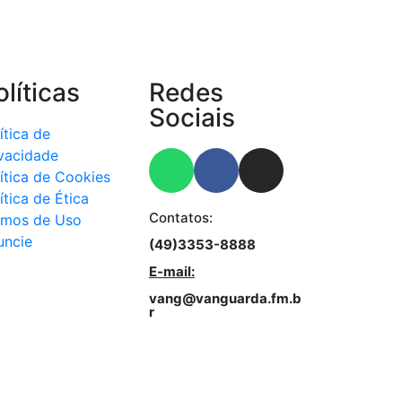
olíticas
Redes
Sociais
ítica de
ivacidade
ítica de Cookies
ítica de Ética
Contatos:
rmos de Uso
uncie
(49)3353-8888
E-mail:
vang@vanguarda.fm.b
r