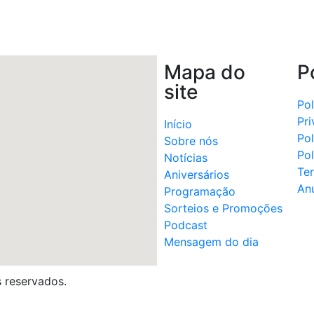
nger
il
hare
Mapa do
P
site
Pol
Pr
Início
Pol
Sobre nós
Pol
Notícias
Te
Aniversários
An
Programação
Sorteios e Promoções
Podcast
Mensagem do dia
 reservados.