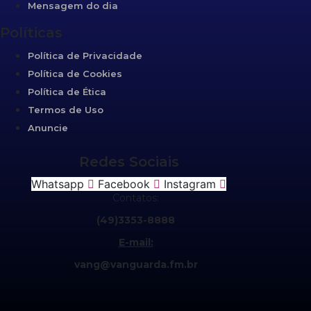
Mensagem do dia
Políticas
Política de Privacidade
Política de Cookies
Política de Ética
Termos de Uso
Anuncie
Redes Sociais
Whatsapp
Facebook
Instagram
Contatos:
(49)3353-8888
E-mail:
vang@vanguarda.fm.br