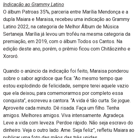
Indicação ao Grammy Latino
O álbum Patroas 35%, parceria entre Marília Mendonça e a
dupla Maiara e Maraisa, recebeu uma indicação ao Grammy
Latino 2022, na categoria de Melhor Álbum de Música
Sertaneja. Marília já levou um troféu na mesma categoria da
premiação, em 2019, com o álbum Todos os Cantos. Na
edição deste ano, porém, o prêmio ficou com Chitãozinho e
Xororó.
Quando o anúncio da indicação foi feito, Maraisa ponderou
sobre o sabor agridoce que fica: “Ao mesmo tempo que
estou explodindo de felicidade, sempre terei aquele vazio
que ela deixou, para comemorarmos por completo essa
conquista”, escreveu a cantora. “A vida é tão curta. Se jogue.
Aproveite cada minuto. Dê risada. Faça um filho. Tenha
amigos. Melhores amigos. Viva intensamente. Agradeça.
Leve a vida com leveza. Perdoe rápido. Não seja escravo do
dinheiro. Veja o outro lado. Ame. Seja feliz”, refletiu Maiara ao
publicar uma foto das mãos das três unidas.