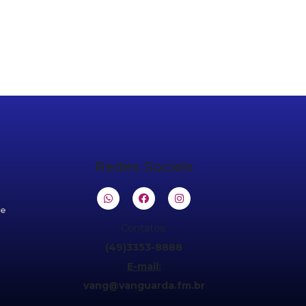
Redes Sociais
de
Contatos:
(49)3353-8888
E-mail:
vang@vanguarda.fm.br