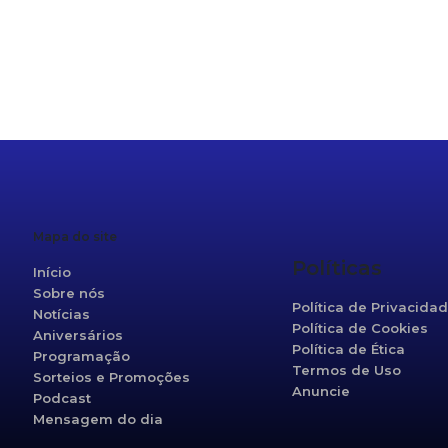
r
re
Mapa do site
Políticas
Início
Sobre nós
Política de Privacida
Notícias
Política de Cookies
Aniversários
Política de Ética
Programação
Termos de Uso
Sorteios e Promoções
Anuncie
Podcast
Mensagem do dia