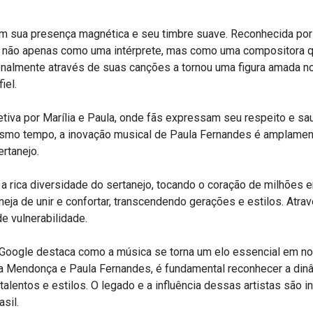
om sua presença magnética e seu timbre suave. Reconhecida por
do não apenas como uma intérprete, mas como uma compositora 
onalmente através de suas canções a tornou uma figura amada n
iel.
etiva por Marília e Paula, onde fãs expressam seu respeito e sau
smo tempo, a inovação musical de Paula Fernandes é amplament
rtanejo.
 a rica diversidade do sertanejo, tocando o coração de milhões 
eja de unir e confortar, transcendendo gerações e estilos. Atr
 vulnerabilidade.
Google destaca como a música se torna um elo essencial em no
a Mendonça e Paula Fernandes, é fundamental reconhecer a din
alentos e estilos. O legado e a influência dessas artistas são 
asil.