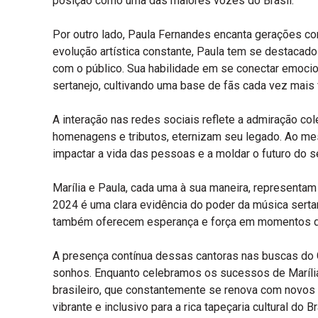
posição como uma das maiores vozes do Brasil.
Por outro lado, Paula Fernandes encanta gerações c
evolução artística constante, Paula tem se destaca
com o público. Sua habilidade em se conectar emoci
sertanejo, cultivando uma base de fãs cada vez mais f
A interação nas redes sociais reflete a admiração col
homenagens e tributos, eternizam seu legado. Ao me
impactar a vida das pessoas e a moldar o futuro do se
Marília e Paula, cada uma à sua maneira, representam
2024 é uma clara evidência do poder da música sertan
também oferecem esperança e força em momentos de
A presença contínua dessas cantoras nas buscas do 
sonhos. Enquanto celebramos os sucessos de Maríli
brasileiro, que constantemente se renova com novos t
vibrante e inclusivo para a rica tapeçaria cultural do Br