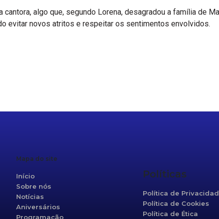
 da cantora, algo que, segundo Lorena, desagradou a família de Ma
 evitar novos atritos e respeitar os sentimentos envolvidos.
r
re
Mapa do site
Políticas
Início
Sobre nós
Política de Privacida
Notícias
Política de Cookies
Aniversários
Política de Ética
Programação