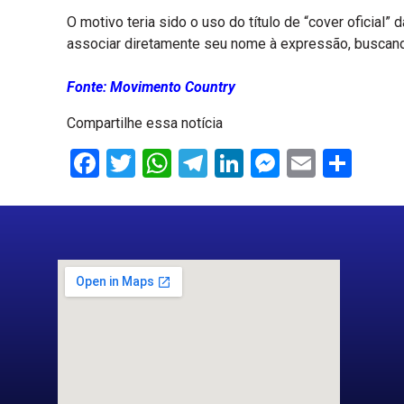
O motivo teria sido o uso do título de “cover oficial”
associar diretamente seu nome à expressão, buscando
Fonte: Movimento Country
Compartilhe essa notícia
Facebook
Twitter
WhatsApp
Telegram
LinkedIn
Messenge
Email
Sha