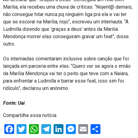
Marília, ela recebeu uma chuva de críticas. “Nojent@ demais,
não consegue hitar nunca pq ninguém liga pra ela e vai ter
que se escorar na Marília, nojo”, escreveu um internauta. “A
Ludmilla dizendo que ‘graças a deus’ antes da Marilia
Mendonça morrer elas conseguiram gravar um feat”, disse
outro.
Os internautas comentaram inclusive sobre canção que foi
lançada em parceria entre elas. “Quero ver se agora o irmão
da Marília Mendonça vai ter o peito que teve com a Naiara,
para enfrentar a Ludmilla e barrar esse feat, isso sim foi
ridículo”, declarou um anônimo.
Fonte: Uai
Compartilhe essa notícia
Facebook
Twitter
WhatsApp
Telegram
LinkedIn
Messenger
Email
Share