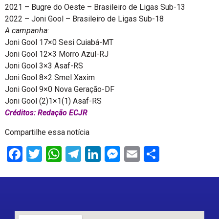
2021 – Bugre do Oeste – Brasileiro de Ligas Sub-13
2022 – Joni Gool – Brasileiro de Ligas Sub-18
A campanha:
Joni Gool 17×0 Sesi Cuiabá-MT
Joni Gool 12×3 Morro Azul-RJ
Joni Gool 3×3 Asaf-RS
Joni Gool 8×2 Smel Xaxim
Joni Gool 9×0 Nova Geração-DF
Joni Gool (2)1×1(1) Asaf-RS
Créditos: Redação ECJR
Compartilhe essa notícia
Facebook
Twitter
WhatsApp
Telegram
LinkedIn
Messenger
Email
Share