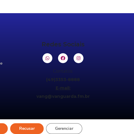
Redes Sociais
de
Contatos:
(49)3353-8888
E-mail:
vang@vanguarda.fm.br
Recusar
Gerenciar