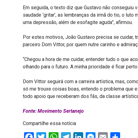
Em seguida, o texto diz que Gustavo não conseguiu viv
saudade ‘gritar’, as lembranças da irmã do tio, o lut
uma depressão, além de esofagite aguda”, afirmou.
Por estes motivos, João Gustavo precisa se cuidar, tr
parceiro Dom Vittor, por quem nutre carinho e admiraç
“Chegou a hora de me cuidar, entender tudo o que aco
olhando para o futuro. A minha prioridade é ficar p
Dom Vittor seguirá com a carreira artística, mas, co
só me trouxe coisas boas, entendo o problema que e
todo apoio que receberam dos fãs, da classe artístic
Fonte: Movimento Sertanejo
Compartilhe essa notícia
Facebook
Twitter
WhatsApp
Telegram
LinkedIn
Messenge
Email
Sha