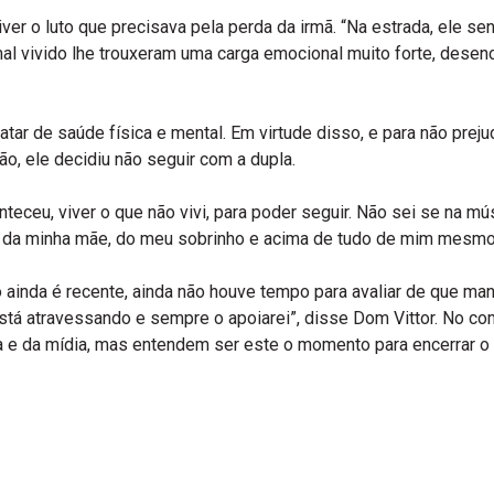
er o luto que precisava pela perda da irmã. “Na estrada, ele sen
o mal vivido lhe trouxeram uma carga emocional muito forte, dese
atar de saúde física e mental. Em virtude disso, e para não preju
ão, ele decidiu não seguir com a dupla.
nteceu, viver o que não vivi, para poder seguir. Não sei se na m
erto da minha mãe, do meu sobrinho e acima de tudo de mim mesmo
mo ainda é recente, ainda não houve tempo para avaliar de que m
stá atravessando e sempre o apoiarei”, disse Dom Vittor. No c
a e da mídia, mas entendem ser este o momento para encerrar o 
r
re