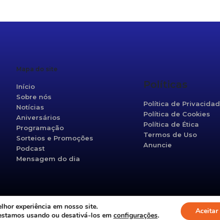
Mapa do site
Políticas
Início
Sobre nós
Política de Privacida
Notícias
Política de Cookies
Aniversários
Política de Ética
Programação
Termos de Uso
Sorteios e Promoções
Anuncie
Podcast
Mensagem do dia
hor experiência em nosso site.
©2021 Vanguarda 95,5fm. Todos os direitos reservados.
Aceitar
 estamos usando ou desativá-los em
configurações
.