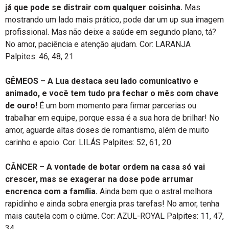
já que pode se distrair com qualquer coisinha.
Mas
mostrando um lado mais prático, pode dar um up sua imagem
profissional. Mas não deixe a saúde em segundo plano, tá?
No amor, paciência e atenção ajudam. Cor: LARANJA
Palpites: 46, 48, 21
GÊMEOS –
A Lua destaca seu lado comunicativo e
animado, e você tem tudo pra fechar o mês com chave
de ouro!
É um bom momento para firmar parcerias ou
trabalhar em equipe, porque essa é a sua hora de brilhar! No
amor, aguarde altas doses de romantismo, além de muito
carinho e apoio. Cor: LILÁS Palpites: 52, 61, 20
CÂNCER –
A vontade de botar ordem na casa só vai
crescer, mas se exagerar na dose pode arrumar
encrenca com a família.
Ainda bem que o astral melhora
rapidinho e ainda sobra energia pras tarefas! No amor, tenha
mais cautela com o ciúme. Cor: AZUL-ROYAL Palpites: 11, 47,
34