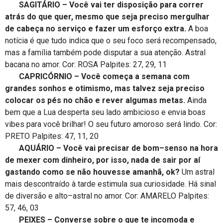
SAGITÁRIO – Você vai ter disposição para correr
atrás do que quer, mesmo que seja preciso mergulhar
de cabeça no serviço e fazer um esforço extra.
A boa
notícia é que tudo indica que o seu foco será recompensado,
mas a família também pode disputar a sua atenção. Astral
bacana no amor. Cor: ROSA Palpites: 27, 29, 11
CAPRICÓRNIO – Você começa a semana com
grandes sonhos e otimismo, mas talvez seja preciso
colocar os pés no chão e rever algumas metas.
Ainda
bem que a Lua desperta seu lado ambicioso e envia boas
vibes para você brilhar! O seu futuro amoroso será lindo. Cor:
PRETO Palpites: 47, 11, 20
AQUÁRIO – Você vai precisar de bom–senso na hora
de mexer com dinheiro, por isso, nada de sair por aí
gastando como se não houvesse amanhã, ok?
Um astral
mais descontraído à tarde estimula sua curiosidade. Há sinal
de diversão e alto–astral no amor. Cor: AMARELO Palpites:
57, 46, 03
PEIXES – Converse sobre o que te incomoda e