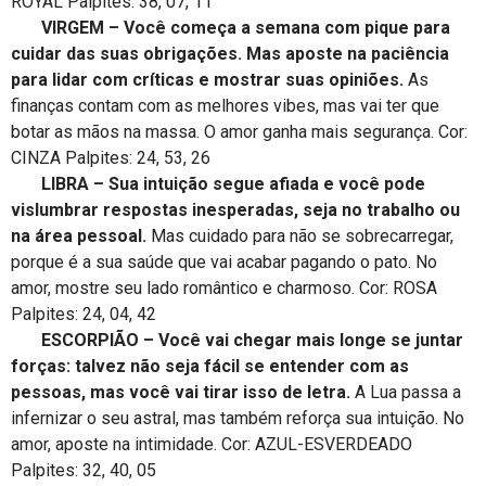
ROYAL Palpites: 38, 07, 11
VIRGEM – Você começa a semana com pique para
cuidar das suas obrigações. Mas aposte na paciência
para lidar com críticas e mostrar suas opiniões.
As
finanças contam com as melhores vibes, mas vai ter que
botar as mãos na massa. O amor ganha mais segurança. Cor:
CINZA Palpites: 24, 53, 26
LIBRA – Sua intuição segue afiada e você pode
vislumbrar respostas inesperadas, seja no trabalho ou
na área pessoal.
Mas cuidado para não se sobrecarregar,
porque é a sua saúde que vai acabar pagando o pato. No
amor, mostre seu lado romântico e charmoso. Cor: ROSA
Palpites: 24, 04, 42
ESCORPIÃO – Você vai chegar mais longe se juntar
forças: talvez não seja fácil se entender com as
pessoas, mas você vai tirar isso de letra.
A Lua passa a
infernizar o seu astral, mas também reforça sua intuição. No
amor, aposte na intimidade. Cor: AZUL-ESVERDEADO
Palpites: 32, 40, 05