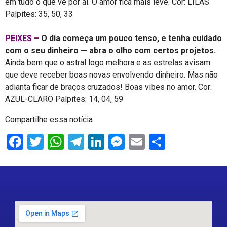
em tudo o que vê por aí. O amor fica mais leve. Cor: LILÁS
Palpites: 35, 50, 33
PEIXES –
O dia começa um pouco tenso, e tenha cuidado
com o seu dinheiro — abra o olho com certos projetos.
Ainda bem que o astral logo melhora e as estrelas avisam
que deve receber boas novas envolvendo dinheiro. Mas não
adianta ficar de braços cruzados! Boas vibes no amor. Cor:
AZUL-CLARO Palpites: 14, 04, 59
Compartilhe essa notícia
Facebook
Twitter
WhatsApp
Telegram
LinkedIn
Messenger
Email
Share