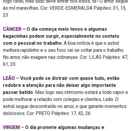
logo cedo, mas tudo deve entrar nos eixos, tá? O amor segue
às mil maravilhas. Cor: VERDE-ESMERALDA Palpites: 31, 15,
23
CÂNCER –
O dia começa meio tenso e algumas
bagacinhas podem surgir, especialmente no contato
com o pessoal no trabalho
. A boa notícia é que o astral
melhora rapidinho e o seu foco vai se voltar para o trabalho.
No amor, não exagere nas cobranças. Cor: LILÁS Palpites: 47,
61, 20
LEÃO –
Você pode se distrair com quase tudo, então
redobre a atenção para não deixar algo importante
passar batido
. Mas logo seu otimismo estará a todo vapor e
pode melhorar a relação com colegas e clientes, Leão. O
astral segue descontraído no amor, o que garante momentos
deliciosos. Cor: PRETO Palpites: 17, 42, 26
VIRGEM –
O dia promete algumas mudanças e