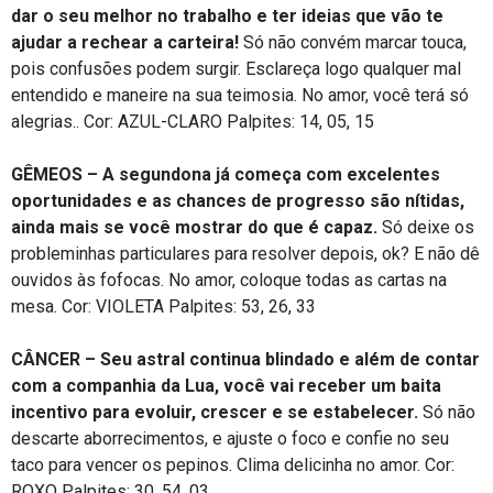
dar o seu melhor no trabalho e ter ideias que vão te
ajudar a rechear a carteira!
Só não convém marcar touca,
pois confusões podem surgir. Esclareça logo qualquer mal
entendido e maneire na sua teimosia. No amor, você terá só
alegrias.. Cor: AZUL-CLARO Palpites: 14, 05, 15
GÊMEOS – A segundona já começa com excelentes
oportunidades e as chances de progresso são nítidas,
ainda mais se você mostrar do que é capaz.
Só deixe os
probleminhas particulares para resolver depois, ok? E não dê
ouvidos às fofocas. No amor, coloque todas as cartas na
mesa. Cor: VIOLETA Palpites: 53, 26, 33
CÂNCER – Seu astral continua blindado e além de contar
com a companhia da Lua, você vai receber um baita
incentivo para evoluir, crescer e se estabelecer.
Só não
descarte aborrecimentos, e ajuste o foco e confie no seu
taco para vencer os pepinos. Clima delicinha no amor. Cor:
ROXO Palpites: 30, 54, 03