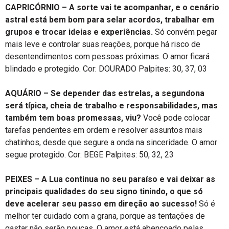
CAPRICÓRNIO – A sorte vai te acompanhar, e o cenário
astral está bem bom para selar acordos, trabalhar em
grupos e trocar ideias e experiências.
Só convém pegar
mais leve e controlar suas reações, porque há risco de
desentendimentos com pessoas próximas. O amor ficará
blindado e protegido. Cor: DOURADO Palpites: 30, 37, 03
AQUÁRIO – Se depender das estrelas, a segundona
será típica, cheia de trabalho e responsabilidades, mas
também tem boas promessas, viu?
Você pode colocar
tarefas pendentes em ordem e resolver assuntos mais
chatinhos, desde que segure a onda na sinceridade. O amor
segue protegido. Cor: BEGE Palpites: 50, 32, 23
PEIXES – A Lua continua no seu paraíso e vai deixar as
principais qualidades do seu signo tinindo, o que só
deve acelerar seu passo em direção ao sucesso!
Só é
melhor ter cuidado com a grana, porque as tentações de
gastar não serão poucas. O amor está abençoado pelas