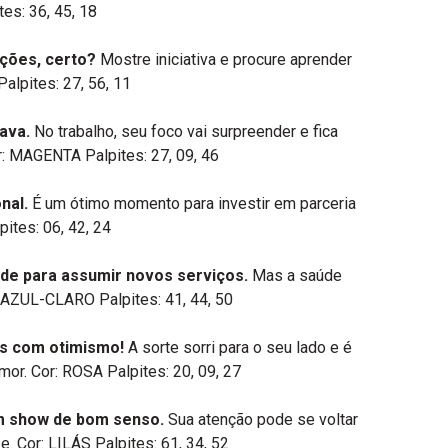
es: 36, 45, 18
ações, certo?
Mostre iniciativa e procure aprender
lpites: 27, 56, 11
ava.
No trabalho, seu foco vai surpreender e fica
r: MAGENTA Palpites: 27, 09, 46
nal.
É um ótimo momento para investir em parceria
ites: 06, 42, 24
ade para assumir novos serviços.
Mas a saúde
: AZUL-CLARO Palpites: 41, 44, 50
es com otimismo!
A sorte sorri para o seu lado e é
or. Cor: ROSA Palpites: 20, 09, 27
 um show de bom senso.
Sua atenção pode se voltar
. Cor: LILÁS Palpites: 61, 34, 52