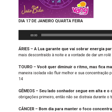
DIA 17 DE JANEIRO QUARTA FEIRA
Tocador
00:00
de
áudio
ÁRIES –
A Lua garante que vai sobrar energia par
mais descontraído à noite e a vontade de dar um rol
TOURO –
Você quer diminuir o ritmo, mas fica ma
maneira isolada vão fluir melhor e sua concentração 
14
GÊMEOS –
Seu lado sonhador segue em alta e o d
obrigações primeiro, então não se distraia durante o
CÂNCER –
Bom dia para manter o foco concentra