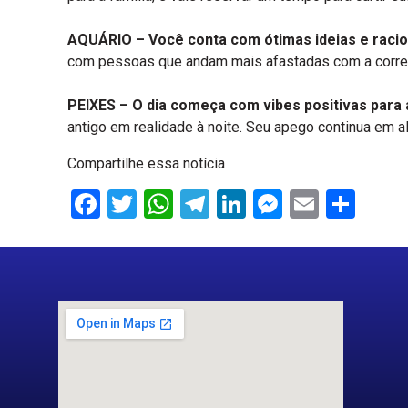
AQUÁRIO –
Você conta com ótimas ideias e racioc
com pessoas que andam mais afastadas com a correria
PEIXES –
O dia começa com vibes positivas para 
antigo em realidade à noite. Seu apego continua em 
Compartilhe essa notícia
Facebook
Twitter
WhatsApp
Telegram
LinkedIn
Messenge
Email
Sha