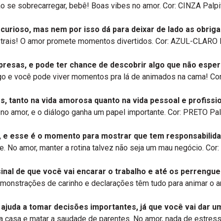
ão se sobrecarregar, bebê! Boas vibes no amor. Cor: CINZA Palpit
curioso, mas nem por isso dá para deixar de lado as obrig
rais! O amor promete momentos divertidos. Cor: AZUL-CLARO Pa
rpresas, e pode ter chance de descobrir algo que não esper
fogo e você pode viver momentos pra lá de animados na cama! Co
, tanto na vida amorosa quanto na vida pessoal e profissio
 no amor, e o diálogo ganha um papel importante. Cor: PRETO Palp
r, e esse é o momento para mostrar que tem responsabilid
 No amor, manter a rotina talvez não seja um mau negócio. Cor
sinal de que você vai encarar o trabalho e até os perrengu
monstrações de carinho e declarações têm tudo para animar o am
e ajuda a tomar decisões importantes, já que você vai dar
sua casa e matar a saudade de parentes. No amor, nada de estresse