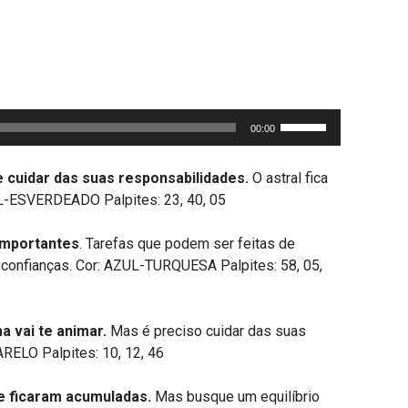
Use
00:00
as
setas
e cuidar das suas responsabilidades.
O astral fica
para
ZUL-ESVERDEADO Palpites: 23, 40, 05
cima
ou
 importantes
. Tarefas que podem ser feitas de
para
esconfianças. Cor: AZUL-TURQUESA Palpites: 58, 05,
baixo
para
aumentar
a vai te animar.
Mas é preciso cuidar das suas
ou
ARELO Palpites: 10, 12, 46
diminuir
o
e ficaram acumuladas.
Mas busque um equilíbrio
volume.