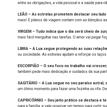
entre as obrigações, a vida pessoal e a saúde para n
LEÃO –
As estrelas prometem destacar seu lado 
mais! E planos de viagem contam com as bênçãos ast
VIRGEM –
Tudo indica que o dia será cheio de su
mais fácil mergulhar nas tarefas. O amor vai pegar 
LIBRA – A Lua segue protegendo as suas relações
ou sociedade. As estrelas ajudam a reforçar os laços
ESCORPIÃO –
O seu foco no trabalho vai cresce
também pede mais dedicação e cuidados da sua parte.
SAGITÁRIO –
A Lua segue no seu paraíso astral, 
um ótimo momento para fazer uma fezinha ou rifa. De
CAPRICÓRNIO –
Seu jeito prático se destaca e t
para a família, e vale reservar um tempo para curtir 