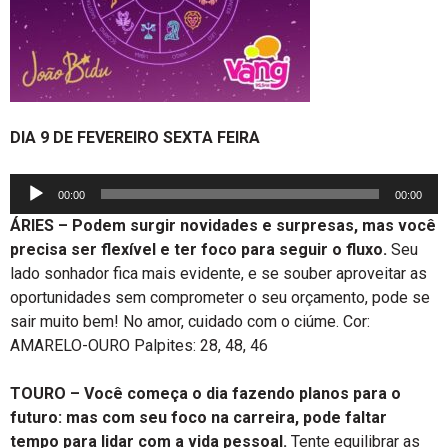
DIA 9 DE FEVEREIRO SEXTA FEIRA
Tocador
00:00
00:00
de
ÁRIES – Podem surgir novidades e surpresas, mas você
áudio
precisa ser flexível e ter foco para seguir o fluxo.
Seu
lado sonhador fica mais evidente, e se souber aproveitar as
oportunidades sem comprometer o seu orçamento, pode se
sair muito bem! No amor, cuidado com o ciúme. Cor:
AMARELO-OURO Palpites: 28, 48, 46
TOURO – Você começa o dia fazendo planos para o
futuro: mas com seu foco na carreira, pode faltar
tempo para lidar com a vida pessoal.
Tente equilibrar as