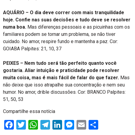
AQUÁRIO – O dia deve correr com mais tranquilidade
hoje. Confie nas suas decisões e tudo deve se resolver
numa boa.
Mas diferenças pessoais e as picuinhas com os
familiares podem se tornar um problema, se não tiver
cuidado. No amor, respire fundo e mantenha a paz. Cor:
GOIABA Palpites: 21, 10, 37
PEIXES – Nem tudo será tão perfeito quanto você
gostaria. Aliar intuição e praticidade pode resolver
muita coisa, mas é mais fácil de falar do que fazer.
Mas
não deixe que isso atrapalhe sua concentração e nem seu
humor. No amor, drible discussões. Cor: BRANCO Palpites:
51, 50, 53
Compartilhe essa notícia
Facebook
Twitter
WhatsApp
Telegram
LinkedIn
Messenger
Email
Share