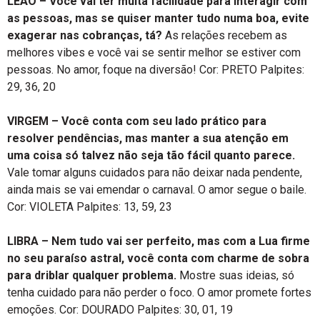
LEÃO – Você vai ter muita facilidade para interagir com
as pessoas, mas se quiser manter tudo numa boa, evite
exagerar nas cobranças, tá?
As relações recebem as
melhores vibes e você vai se sentir melhor se estiver com
pessoas. No amor, foque na diversão! Cor: PRETO Palpites:
29, 36, 20
VIRGEM – Você conta com seu lado prático para
resolver pendências, mas manter a sua atenção em
uma coisa só talvez não seja tão fácil quanto parece.
Vale tomar alguns cuidados para não deixar nada pendente,
ainda mais se vai emendar o carnaval. O amor segue o baile.
Cor: VIOLETA Palpites: 13, 59, 23
LIBRA – Nem tudo vai ser perfeito, mas com a Lua firme
no seu paraíso astral, você conta com charme de sobra
para driblar qualquer problema.
Mostre suas ideias, só
tenha cuidado para não perder o foco. O amor promete fortes
emoções. Cor: DOURADO Palpites: 30, 01, 19