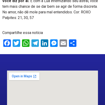
você diz por aí.
E com a Lua infernizando seu astral, você
tem mais chance de se dar bem se agir de forma discreta.
No amor, não dê mole para mal entendidos. Cor: ROXO
Palpites: 21, 30, 57
Compartilhe essa notícia
Facebook
Twitter
WhatsApp
Telegram
LinkedIn
Messenger
Email
Share