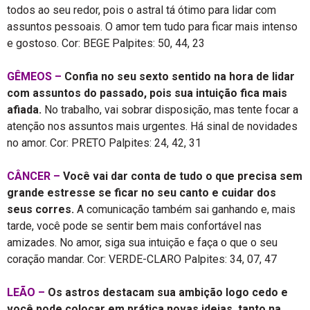
todos ao seu redor, pois o astral tá ótimo para lidar com
assuntos pessoais. O amor tem tudo para ficar mais intenso
e gostoso. Cor: BEGE Palpites: 50, 44, 23
GÊMEOS –
Confia no seu sexto sentido na hora de lidar
com assuntos do passado, pois sua intuição fica mais
afiada.
No trabalho, vai sobrar disposição, mas tente focar a
atenção nos assuntos mais urgentes. Há sinal de novidades
no amor. Cor: PRETO Palpites: 24, 42, 31
CÂNCER –
Você vai dar conta de tudo o que precisa sem
grande estresse se ficar no seu canto e cuidar dos
seus corres.
A comunicação também sai ganhando e, mais
tarde, você pode se sentir bem mais confortável nas
amizades. No amor, siga sua intuição e faça o que o seu
coração mandar. Cor: VERDE-CLARO Palpites: 34, 07, 47
LEÃO –
Os astros destacam sua ambição logo cedo e
você pode colocar em prática novas ideias, tanto na