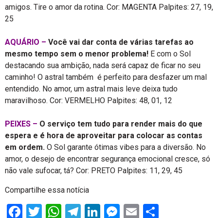
amigos. Tire o amor da rotina. Cor: MAGENTA Palpites: 27, 19,
25
AQUÁRIO –
Você vai dar conta de várias tarefas ao
mesmo tempo sem o menor problema!
E com o Sol
destacando sua ambição, nada será capaz de ficar no seu
caminho! O astral também é perfeito para desfazer um mal
entendido. No amor, um astral mais leve deixa tudo
maravilhoso. Cor: VERMELHO Palpites: 48, 01, 12
PEIXES –
O serviço tem tudo para render mais do que
espera e é hora de aproveitar para colocar as contas
em ordem.
O Sol garante ótimas vibes para a diversão. No
amor, o desejo de encontrar segurança emocional cresce, só
não vale sufocar, tá? Cor: PRETO Palpites: 11, 29, 45
Compartilhe essa notícia
Facebook
Twitter
WhatsApp
Telegram
LinkedIn
Messenger
Email
Share