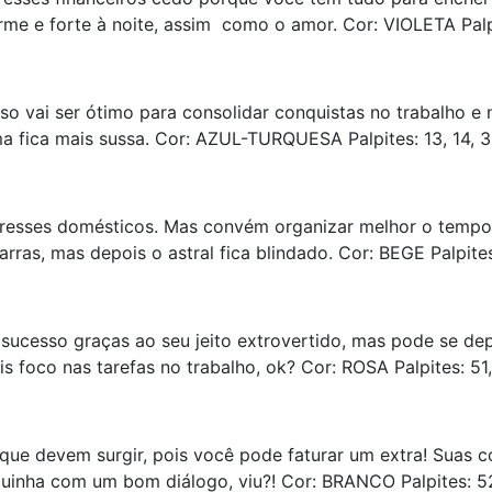
irme e forte à noite, assim como o amor. Cor: VIOLETA Palpi
o vai ser ótimo para consolidar conquistas no trabalho e
ma fica mais sussa. Cor: AZUL-TURQUESA Palpites: 13, 14, 
teresses domésticos. Mas convém organizar melhor o tempo
as, mas depois o astral fica blindado. Cor: BEGE Palpites
sucesso graças ao seu jeito extrovertido, mas pode se dep
 foco nas tarefas no trabalho, ok? Cor: ROSA Palpites: 51,
ue devem surgir, pois você pode faturar um extra! Suas c
uinha com um bom diálogo, viu?! Cor: BRANCO Palpites: 52