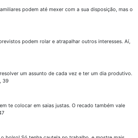
 familiares podem até mexer com a sua disposição, mas o
evistos podem rolar e atrapalhar outros interesses. Aí,
resolver um assunto de cada vez e ter um dia produtivo.
, 39
dem te colocar em saias justas. O recado também vale
47
o bolso! Só tenha cautela no trabalho, e mostre mais