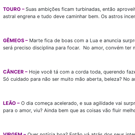
TOURO –
Suas ambições ficam turbinadas, então aprovei
astral engrena e tudo deve caminhar bem. Os astros incen
GÊMEOS –
Marte fica de boas com a Lua e anuncia surpre
será preciso disciplina para focar. No amor, convém ter 
CÂNCER –
Hoje você tá com a corda toda, querendo faze
Só cuidado para não ser muito mão aberta, beleza? No amo
LEÃO –
O dia começa acelerado, e sua agilidade vai surp
para o amor, viu? Ainda bem que as coisas vão fluir melho
VIRGEM –
Quer notícia boa? Então vá atrás dos seus inte