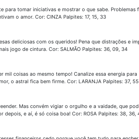
te para tomar iniciativas e mostrar o que sabe. Problemas
tivam o amor. Cor: CINZA Palpites: 17, 15, 33
sas deliciosas com os queridos! Pena que distrações e impr
mais jogo de cintura. Cor: SALMÃO Palpites: 36, 09, 34
r mil coisas ao mesmo tempo! Canalize essa energia para 
r, o astral fica bem firme. Cor: LARANJA Palpites: 37, 55
reender. Mas convém vigiar o orgulho e a vaidade, que po
r depois, e aí, é só coisa boa! Cor: ROSA Palpites: 38, 36, 
resses financeiros cedo porque você tem tudo para encher 