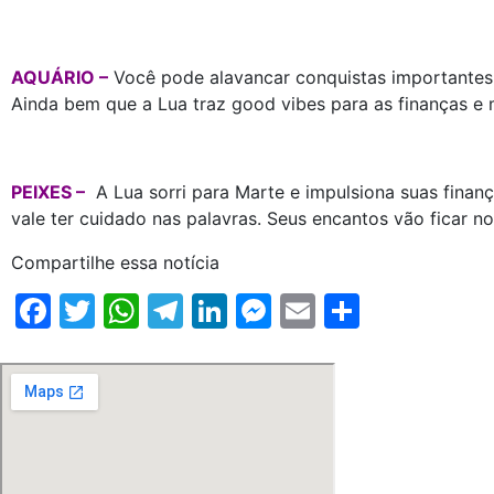
AQUÁRIO –
Você pode alavancar conquistas importantes 
Ainda bem que a Lua traz good vibes para as finanças e m
PEIXES –
A Lua sorri para Marte e impulsiona suas finan
vale ter cuidado nas palavras. Seus encantos vão ficar n
Compartilhe essa notícia
Facebook
Twitter
WhatsApp
Telegram
LinkedIn
Messenger
Email
Share