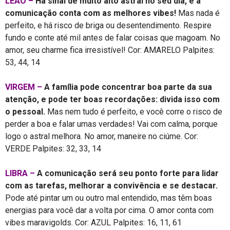
LEÃO –
Há sinal de muito alto astral no seu dia, e a
comunicação conta com as melhores vibes!
Mas nada é
perfeito, e há risco de briga ou desentendimento. Respire
fundo e conte até mil antes de falar coisas que magoam. No
amor, seu charme fica irresistível! Cor: AMARELO Palpites:
53, 44, 14
VIRGEM –
A família pode concentrar boa parte da sua
atenção, e pode ter boas recordações: divida isso com
o pessoal.
Mas nem tudo é perfeito, e você corre o risco de
perder a boa e falar umas verdades! Vai com calma, porque
logo o astral melhora. No amor, maneire no ciúme. Cor:
VERDE Palpites: 32, 33, 14
LIBRA –
A comunicação será seu ponto forte para lidar
com as tarefas, melhorar a convivência e se destacar.
Pode até pintar um ou outro mal entendido, mas têm boas
energias para você dar a volta por cima. O amor conta com
vibes maravigolds. Cor: AZUL Palpites: 16, 11, 61