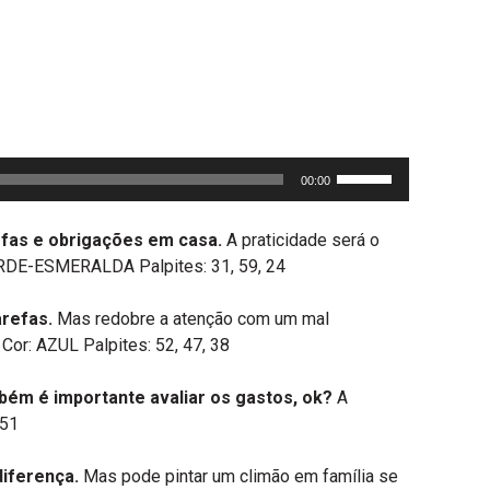
Use
00:00
as
setas
efas e obrigações em casa.
A praticidade será o
para
VERDE-ESMERALDA Palpites: 31, 59, 24
cima
ou
arefas.
Mas redobre a atenção com um mal
para
 Cor: AZUL Palpites: 52, 47, 38
baixo
para
mbém é importante avaliar os gastos, ok?
A
aumentar
 51
ou
diminuir
diferença.
Mas pode pintar um climão em família se
o