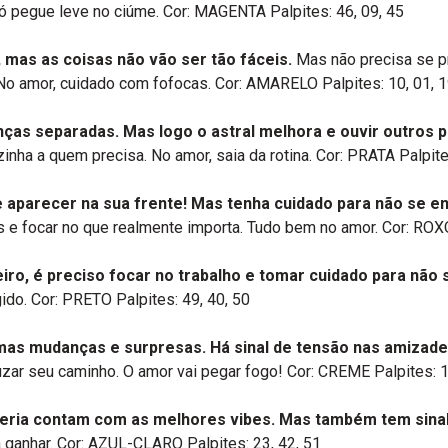
ó pegue leve no ciúme. Cor: MAGENTA Palpites: 46, 09, 45
 mas as coisas não vão ser tão fáceis.
Mas não precisa se pr
. No amor, cuidado com fofocas. Cor: AMARELO Palpites: 10, 01, 
ças separadas. Mas logo o astral melhora e ouvir outros po
ha a quem precisa. No amor, saia da rotina. Cor: PRATA Palpites
e aparecer na sua frente! Mas tenha cuidado para não se e
 e focar no que realmente importa. Tudo bem no amor. Cor: ROXO
iro, é preciso focar no trabalho e tomar cuidado para não s
do. Cor: PRETO Palpites: 49, 40, 50
as mudanças e surpresas. Há sinal de tensão nas amizades
zar seu caminho. O amor vai pegar fogo! Cor: CREME Palpites: 1
ria contam com as melhores vibes. Mas também tem sinal d
 a ganhar. Cor: AZUL-CLARO Palpites: 23, 42, 51