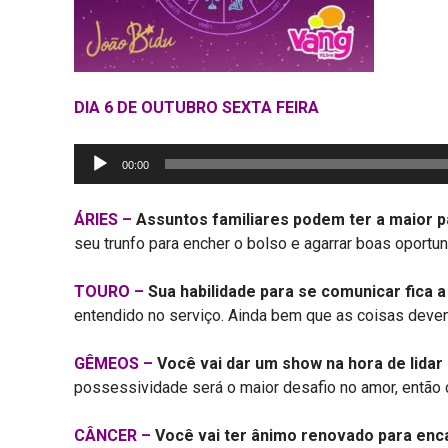
DIA 6 DE OUTUBRO SEXTA FEIRA
Tocador
00:00
de
áudio
ÁRIES –
Assuntos familiares podem ter a maior p
seu trunfo para encher o bolso e agarrar boas oport
TOURO –
Sua habilidade para se comunicar fica a 
entendido no serviço. Ainda bem que as coisas devem f
GÊMEOS –
Você vai dar um show na hora de lidar
possessividade será o maior desafio no amor, então c
CÂNCER –
Você vai ter ânimo renovado para enca