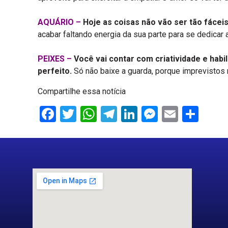
AQUÁRIO –
Hoje as coisas não vão ser tão fácei
acabar faltando energia da sua parte para se dedicar 
PEIXES –
Você vai contar com criatividade e hab
perfeito.
Só não baixe a guarda, porque imprevistos
Compartilhe essa notícia
Facebook
Twitter
WhatsApp
Telegram
LinkedIn
Messenge
Email
Sha