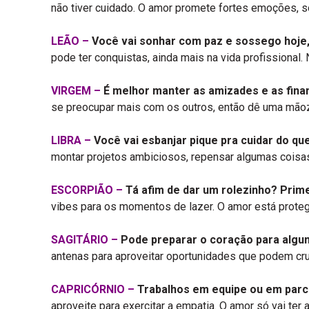
não tiver cuidado. O amor promete fortes emoções, s
LEÃO –
Você vai sonhar com paz e sossego hoje,
pode ter conquistas, ainda mais na vida profissional
VIRGEM –
É melhor manter as amizades e as finan
se preocupar mais com os outros, então dê uma mãozin
LIBRA –
Você vai esbanjar pique pra cuidar do qu
montar projetos ambiciosos, repensar algumas coisas
ESCORPIÃO –
Tá afim de dar um rolezinho? Prime
vibes para os momentos de lazer. O amor está protegi
SAGITÁRIO –
Pode preparar o coração para algum
antenas para aproveitar oportunidades que podem cru
CAPRICÓRNIO –
Trabalhos em equipe ou em parce
aproveite para exercitar a empatia. O amor só vai ter